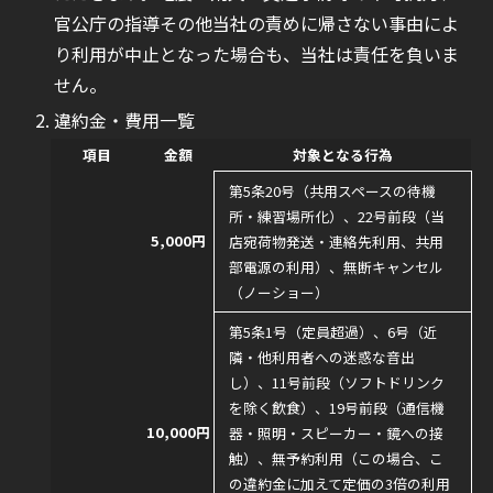
官公庁の指導その他当社の責めに帰さない事由によ
り利用が中止となった場合も、当社は責任を負いま
せん。
違約金・費用一覧
項目
金額
対象となる行為
第5条20号（共用スペースの待機
所・練習場所化）、22号前段（当
5,000円
店宛荷物発送・連絡先利用、共用
部電源の利用）、無断キャンセル
（ノーショー）
第5条1号（定員超過）、6号（近
隣・他利用者への迷惑な音出
し）、11号前段（ソフトドリンク
を除く飲食）、19号前段（通信機
10,000円
器・照明・スピーカー・鏡への接
触）、無予約利用（この場合、こ
の違約金に加えて定価の3倍の利用