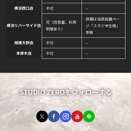
横浜西口店
不可
–
詳細は当該店舗ペー
可（防音室、利用
横浜リバーサイド店
ジ「スタジオ仕様」
制限あり）
参照
相模大野店
不可
–
本厚木店
不可
–
STUDIO ZEROをフォローする