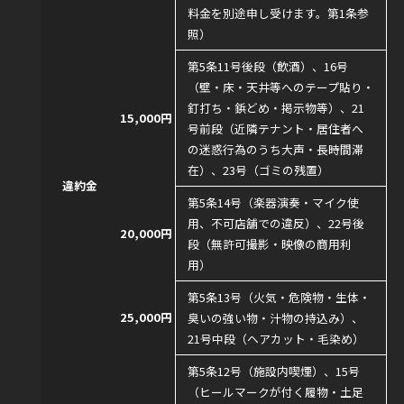
料金を別途申し受けます。第1条参
照）
第5条11号後段（飲酒）、16号
（壁・床・天井等へのテープ貼り・
釘打ち・鋲どめ・掲示物等）、21
15,000円
号前段（近隣テナント・居住者へ
の迷惑行為のうち大声・長時間滞
在）、23号（ゴミの残置）
違約金
第5条14号（楽器演奏・マイク使
用、不可店舗での違反）、22号後
20,000円
段（無許可撮影・映像の商用利
用）
第5条13号（火気・危険物・生体・
25,000円
臭いの強い物・汁物の持込み）、
21号中段（ヘアカット・毛染め）
第5条12号（施設内喫煙）、15号
（ヒールマークが付く履物・土足