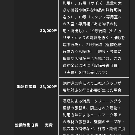
利用）、17号（サイズ・重量の大
きな機器や特殊な物品の無許可持
込み）、18号（スタッフ専用室へ
の入室・専用棚にある物品の利
30,000円
用・持出し）、19号後段（セキュ
リティカメラの電源を抜く・撮影を
遮る行為）、21号後段（近隣迷惑
行為のうち喫煙）（施設・設備に
損傷や汚損が生じた場合は、この
違約金とは別に「設備等復旧費」
（実費）を申し受けます）
規約違反等により当社スタッフが
緊急対応費
33,000円
現地対応を行う必要が生じた場合
喫煙による消臭・クリーニングや
壁紙の張替え、禁止された履物・
利用方法によるヒールマーク等で
の床材の張替え、壁面のテープ跡・
設備等復旧費
実費
鋲穴等の補修など、施設・設備に損