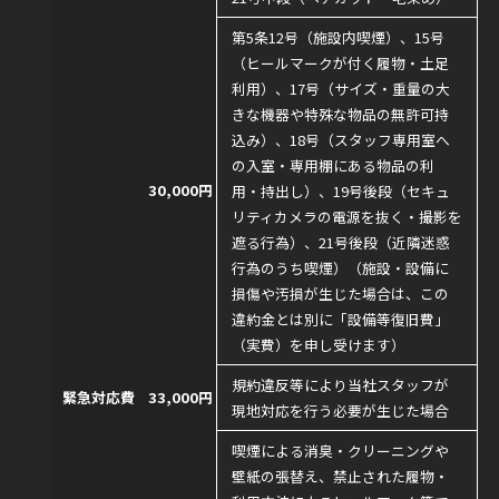
第5条12号（施設内喫煙）、15号
（ヒールマークが付く履物・土足
利用）、17号（サイズ・重量の大
きな機器や特殊な物品の無許可持
込み）、18号（スタッフ専用室へ
の入室・専用棚にある物品の利
30,000円
用・持出し）、19号後段（セキュ
リティカメラの電源を抜く・撮影を
遮る行為）、21号後段（近隣迷惑
行為のうち喫煙）（施設・設備に
損傷や汚損が生じた場合は、この
違約金とは別に「設備等復旧費」
（実費）を申し受けます）
規約違反等により当社スタッフが
緊急対応費
33,000円
現地対応を行う必要が生じた場合
喫煙による消臭・クリーニングや
壁紙の張替え、禁止された履物・