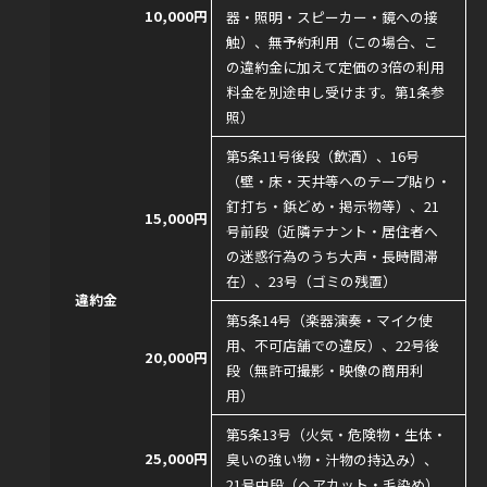
10,000円
器・照明・スピーカー・鏡への接
触）、無予約利用（この場合、こ
の違約金に加えて定価の3倍の利用
料金を別途申し受けます。第1条参
照）
第5条11号後段（飲酒）、16号
（壁・床・天井等へのテープ貼り・
釘打ち・鋲どめ・掲示物等）、21
15,000円
号前段（近隣テナント・居住者へ
の迷惑行為のうち大声・長時間滞
在）、23号（ゴミの残置）
違約金
第5条14号（楽器演奏・マイク使
用、不可店舗での違反）、22号後
20,000円
段（無許可撮影・映像の商用利
用）
第5条13号（火気・危険物・生体・
25,000円
臭いの強い物・汁物の持込み）、
21号中段（ヘアカット・毛染め）