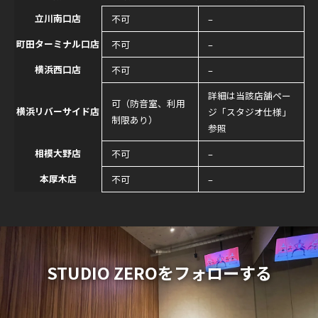
立川南口店
不可
–
町田ターミナル口店
不可
–
横浜西口店
不可
–
詳細は当該店舗ペー
可（防音室、利用
横浜リバーサイド店
ジ「スタジオ仕様」
制限あり）
参照
相模大野店
不可
–
本厚木店
不可
–
STUDIO ZEROをフォローする