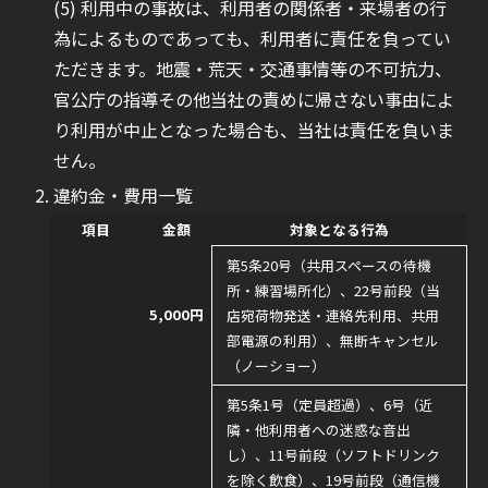
利用中の事故は、利用者の関係者・来場者の行
為によるものであっても、利用者に責任を負ってい
ただきます。地震・荒天・交通事情等の不可抗力、
官公庁の指導その他当社の責めに帰さない事由によ
り利用が中止となった場合も、当社は責任を負いま
せん。
違約金・費用一覧
項目
金額
対象となる行為
第5条20号（共用スペースの待機
所・練習場所化）、22号前段（当
5,000円
店宛荷物発送・連絡先利用、共用
部電源の利用）、無断キャンセル
（ノーショー）
第5条1号（定員超過）、6号（近
隣・他利用者への迷惑な音出
し）、11号前段（ソフトドリンク
を除く飲食）、19号前段（通信機